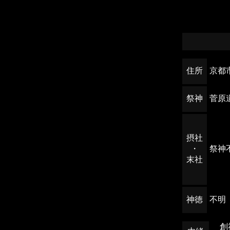
住所
京都
祭神
菅原
摂社
・
祭神
末社
神徳
不明
創祀