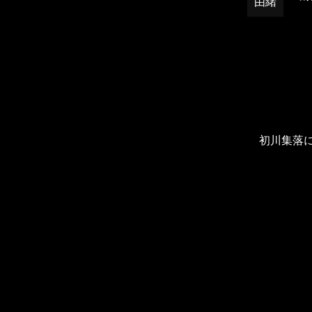
由緒
初川集落に