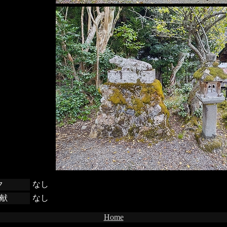
ク
なし
献
なし
Home