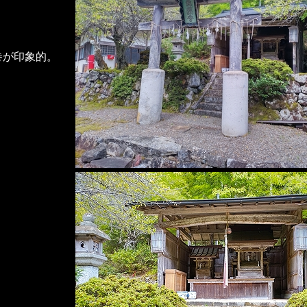
が印象的。
。