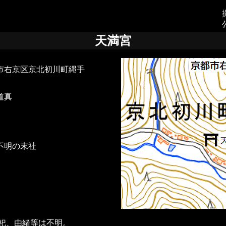
天満宮
市右京区京北初川町縄手
道真
不明の末社
、由緒等は不明。