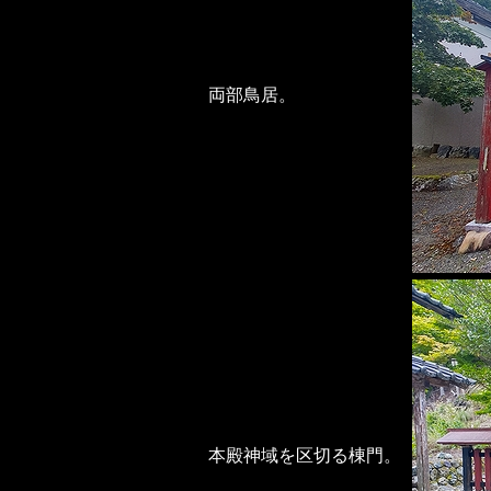
両部鳥居。
本殿神域を区切る棟門。