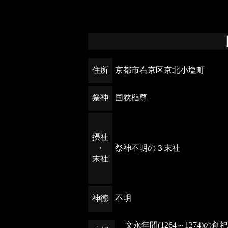
住所
京都市右京区京北小塩町
祭神
国狭槌尊
摂社
・
祭神不明の３末社
末社
神徳
不明
文永年間(1264～1274